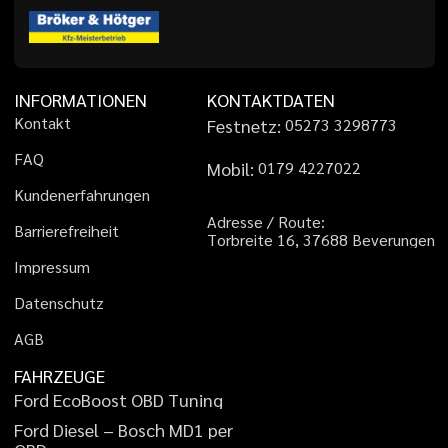
INFORMATIONEN
KONTAKTDATEN
K
o
n
t
a
k
t
Festnetz:
0
5
2
7
3
3
2
9
8
7
7
3
F
A
Q
Mobil:
0
1
7
9
4
2
2
7
0
2
2
K
u
n
d
e
n
e
r
f
a
h
r
u
n
g
e
n
A
d
r
e
s
s
e
/
R
o
u
t
e
:
B
a
r
r
i
e
r
e
f
r
e
i
h
e
i
t
T
o
r
b
r
e
i
t
e
1
6
,
3
7
6
8
8
B
e
v
e
r
u
n
g
e
n
I
m
p
r
e
s
s
u
m
D
a
t
e
n
s
c
h
u
t
z
A
G
B
FAHRZEUGE
F
o
r
d
E
c
o
B
o
o
s
t
O
B
D
T
u
n
i
n
g
F
o
r
d
D
i
e
s
e
l
–
B
o
s
c
h
M
D
1
p
e
r