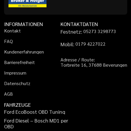
INFORMATIONEN
KONTAKTDATEN
K
o
n
t
a
k
t
Festnetz:
0
5
2
7
3
3
2
9
8
7
7
3
F
A
Q
Mobil:
0
1
7
9
4
2
2
7
0
2
2
K
u
n
d
e
n
e
r
f
a
h
r
u
n
g
e
n
A
d
r
e
s
s
e
/
R
o
u
t
e
:
B
a
r
r
i
e
r
e
f
r
e
i
h
e
i
t
T
o
r
b
r
e
i
t
e
1
6
,
3
7
6
8
8
B
e
v
e
r
u
n
g
e
n
I
m
p
r
e
s
s
u
m
D
a
t
e
n
s
c
h
u
t
z
A
G
B
FAHRZEUGE
F
o
r
d
E
c
o
B
o
o
s
t
O
B
D
T
u
n
i
n
g
F
o
r
d
D
i
e
s
e
l
–
B
o
s
c
h
M
D
1
p
e
r
O
B
D