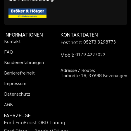
INFORMATIONEN
KONTAKTDATEN
K
o
n
t
a
k
t
Festnetz:
0
5
2
7
3
3
2
9
8
7
7
3
F
A
Q
Mobil:
0
1
7
9
4
2
2
7
0
2
2
K
u
n
d
e
n
e
r
f
a
h
r
u
n
g
e
n
A
d
r
e
s
s
e
/
R
o
u
t
e
:
B
a
r
r
i
e
r
e
f
r
e
i
h
e
i
t
T
o
r
b
r
e
i
t
e
1
6
,
3
7
6
8
8
B
e
v
e
r
u
n
g
e
n
I
m
p
r
e
s
s
u
m
D
a
t
e
n
s
c
h
u
t
z
A
G
B
FAHRZEUGE
F
o
r
d
E
c
o
B
o
o
s
t
O
B
D
T
u
n
i
n
g
F
o
r
d
D
i
e
s
e
l
–
B
o
s
c
h
M
D
1
p
e
r