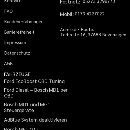
K
o
n
t
a
k
t
Festnetz:
0
5
2
7
3
3
2
9
8
7
7
3
F
A
Q
Mobil:
0
1
7
9
4
2
2
7
0
2
2
K
u
n
d
e
n
e
r
f
a
h
r
u
n
g
e
n
A
d
r
e
s
s
e
/
R
o
u
t
e
:
B
a
r
r
i
e
r
e
f
r
e
i
h
e
i
t
T
o
r
b
r
e
i
t
e
1
6
,
3
7
6
8
8
B
e
v
e
r
u
n
g
e
n
I
m
p
r
e
s
s
u
m
D
a
t
e
n
s
c
h
u
t
z
A
G
B
FAHRZEUGE
F
o
r
d
E
c
o
B
o
o
s
t
O
B
D
T
u
n
i
n
g
F
o
r
d
D
i
e
s
e
l
–
B
o
s
c
h
M
D
1
p
e
r
O
B
D
B
o
s
c
h
M
D
1
u
n
d
M
G
1
S
t
e
u
e
r
g
e
r
ä
t
e
A
d
B
l
u
e
S
y
s
t
e
m
d
e
a
k
t
i
v
i
e
r
e
n
B
o
s
c
h
M
E
1
7
M
T