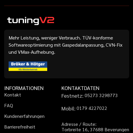
Mehr Leistung, weniger Verbrauch. TÜV-konforme
Softwareoptimierung mit Gaspedalanpassung, CVN-Fix
und VMax-Aufhebung.
INFORMATIONEN
KONTAKTDATEN
K
o
n
t
a
k
t
Festnetz:
0
5
2
7
3
3
2
9
8
7
7
3
F
A
Q
Mobil:
0
1
7
9
4
2
2
7
0
2
2
K
u
n
d
e
n
e
r
f
a
h
r
u
n
g
e
n
A
d
r
e
s
s
e
/
R
o
u
t
e
:
B
a
r
r
i
e
r
e
f
r
e
i
h
e
i
t
T
o
r
b
r
e
i
t
e
1
6
,
3
7
6
8
8
B
e
v
e
r
u
n
g
e
n