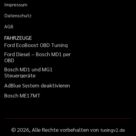
I
m
p
r
e
s
s
u
m
D
a
t
e
n
s
c
h
u
t
z
A
G
B
FAHRZEUGE
F
o
r
d
E
c
o
B
o
o
s
t
O
B
D
T
u
n
i
n
g
F
o
r
d
D
i
e
s
e
l
–
B
o
s
c
h
M
D
1
p
e
r
O
B
D
B
o
s
c
h
M
D
1
u
n
d
M
G
1
S
t
e
u
e
r
g
e
r
ä
t
e
A
d
B
l
u
e
S
y
s
t
e
m
d
e
a
k
t
i
v
i
e
r
e
n
B
o
s
c
h
M
E
1
7
M
T
©
2026
, Alle Rechte vorbehalten von
tuningv2.de