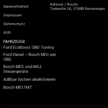
A
d
r
e
s
s
e
/
R
o
u
t
e
:
B
a
r
r
i
e
r
e
f
r
e
i
h
e
i
t
T
o
r
b
r
e
i
t
e
1
6
,
3
7
6
8
8
B
e
v
e
r
u
n
g
e
n
I
m
p
r
e
s
s
u
m
D
a
t
e
n
s
c
h
u
t
z
A
G
B
FAHRZEUGE
F
o
r
d
E
c
o
B
o
o
s
t
O
B
D
T
u
n
i
n
g
F
o
r
d
D
i
e
s
e
l
–
B
o
s
c
h
M
D
1
p
e
r
O
B
D
B
o
s
c
h
M
D
1
u
n
d
M
G
1
S
t
e
u
e
r
g
e
r
ä
t
e
A
d
B
l
u
e
S
y
s
t
e
m
d
e
a
k
t
i
v
i
e
r
e
n
B
o
s
c
h
M
E
1
7
M
T