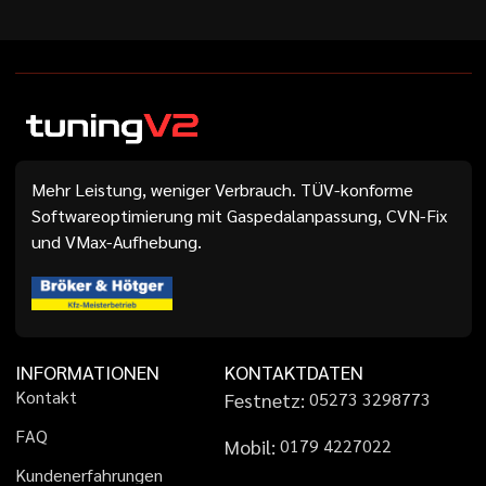
Mehr Leistung, weniger Verbrauch. TÜV-konforme
Softwareoptimierung mit Gaspedalanpassung, CVN-Fix
und VMax-Aufhebung.
INFORMATIONEN
KONTAKTDATEN
K
o
n
t
a
k
t
Festnetz:
0
5
2
7
3
3
2
9
8
7
7
3
F
A
Q
Mobil:
0
1
7
9
4
2
2
7
0
2
2
K
u
n
d
e
n
e
r
f
a
h
r
u
n
g
e
n