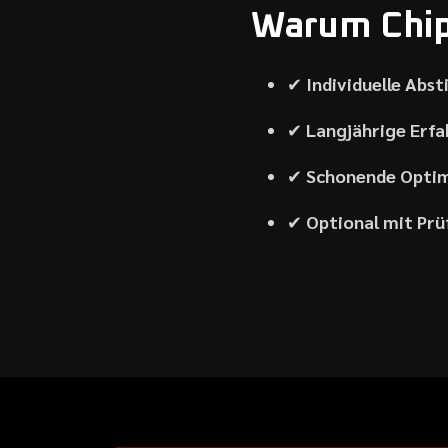
Warum Chipt
✔
Individuelle Abs
✔
Langjährige Erf
✔
Schonende Optim
✔
Optional mit Pr