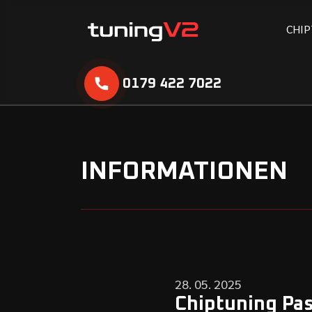
C
H
I
P
0179 422 7022
INFORMATIONEN
28. 05. 2025
Chiptuning Pas