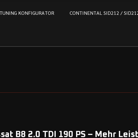
T
U
N
I
N
G
K
O
N
F
I
G
U
R
A
T
O
R
C
O
N
T
I
N
E
N
T
A
L
S
I
D
2
1
2
/
S
I
D
2
1
sat B8 2.0 TDI 190 PS – Mehr Leis