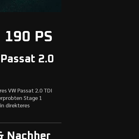
I 190 PS
 Passat 2.0
hres VW Passat 2.0 TDI
erprobten Stage 1
n direkteres
 & Nachher