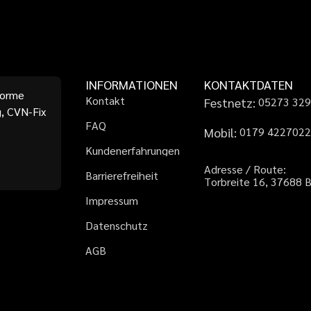
INFORMATIONEN
KONTAKTDATEN
forme
K
o
n
t
a
k
t
Festnetz:
0
5
2
7
3
3
2
, CVN-Fix
F
A
Q
Mobil:
0
1
7
9
4
2
2
7
0
2
K
u
n
d
e
n
e
r
f
a
h
r
u
n
g
e
n
A
d
r
e
s
s
e
/
R
o
u
t
e
:
B
a
r
r
i
e
r
e
f
r
e
i
h
e
i
t
T
o
r
b
r
e
i
t
e
1
6
,
3
7
6
8
8
I
m
p
r
e
s
s
u
m
D
a
t
e
n
s
c
h
u
t
z
A
G
B