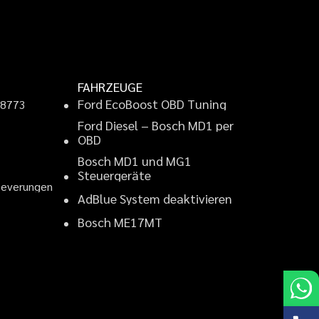
FAHRZEUGE
F
o
r
d
E
c
o
B
o
o
s
t
O
B
D
T
u
n
i
n
g
9
8
7
7
3
F
o
r
d
D
i
e
s
e
l
–
B
o
s
c
h
M
D
1
p
e
r
2
O
B
D
B
o
s
c
h
M
D
1
u
n
d
M
G
1
S
t
e
u
e
r
g
e
r
ä
t
e
B
e
v
e
r
u
n
g
e
n
A
d
B
l
u
e
S
y
s
t
e
m
d
e
a
k
t
i
v
i
e
r
e
n
B
o
s
c
h
M
E
1
7
M
T