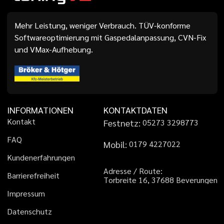
Mehr Leistung, weniger Verbrauch. TÜV-konforme
Softwareoptimierung mit Gaspedalanpassung, CVN-Fix
und VMax-Aufhebung.
INFORMATIONEN
KONTAKTDATEN
K
o
n
t
a
k
t
Festnetz:
0
5
2
7
3
3
2
9
8
7
7
3
F
A
Q
Mobil:
0
1
7
9
4
2
2
7
0
2
2
K
u
n
d
e
n
e
r
f
a
h
r
u
n
g
e
n
A
d
r
e
s
s
e
/
R
o
u
t
e
:
B
a
r
r
i
e
r
e
f
r
e
i
h
e
i
t
T
o
r
b
r
e
i
t
e
1
6
,
3
7
6
8
8
B
e
v
e
r
u
n
g
e
n
I
m
p
r
e
s
s
u
m
D
a
t
e
n
s
c
h
u
t
z