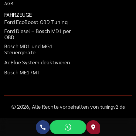
A
G
B
FAHRZEUGE
F
o
r
d
E
c
o
B
o
o
s
t
O
B
D
T
u
n
i
n
g
F
o
r
d
D
i
e
s
e
l
–
B
o
s
c
h
M
D
1
p
e
r
O
B
D
B
o
s
c
h
M
D
1
u
n
d
M
G
1
S
t
e
u
e
r
g
e
r
ä
t
e
A
d
B
l
u
e
S
y
s
t
e
m
d
e
a
k
t
i
v
i
e
r
e
n
B
o
s
c
h
M
E
1
7
M
T
©
2026
, Alle Rechte vorbehalten von
tuningv2.de