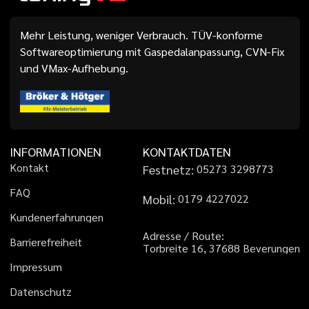
Mehr Leistung, weniger Verbrauch. TÜV-konforme
Softwareoptimierung mit Gaspedalanpassung, CVN-Fix
und VMax-Aufhebung.
INFORMATIONEN
KONTAKTDATEN
K
o
n
t
a
k
t
Festnetz:
0
5
2
7
3
3
2
9
8
7
7
3
F
A
Q
Mobil:
0
1
7
9
4
2
2
7
0
2
2
K
u
n
d
e
n
e
r
f
a
h
r
u
n
g
e
n
A
d
r
e
s
s
e
/
R
o
u
t
e
:
B
a
r
r
i
e
r
e
f
r
e
i
h
e
i
t
T
o
r
b
r
e
i
t
e
1
6
,
3
7
6
8
8
B
e
v
e
r
u
n
g
e
n
I
m
p
r
e
s
s
u
m
D
a
t
e
n
s
c
h
u
t
z