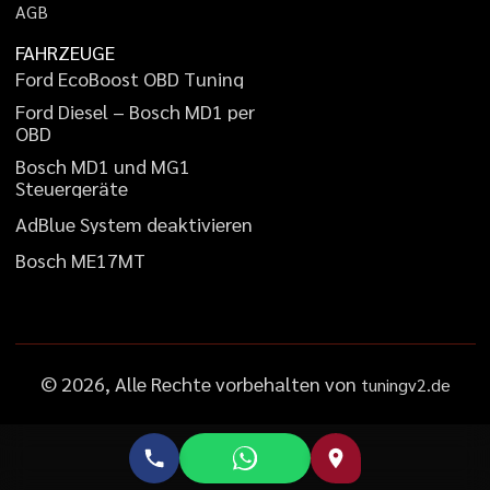
A
G
B
FAHRZEUGE
F
o
r
d
E
c
o
B
o
o
s
t
O
B
D
T
u
n
i
n
g
F
o
r
d
D
i
e
s
e
l
–
B
o
s
c
h
M
D
1
p
e
r
O
B
D
B
o
s
c
h
M
D
1
u
n
d
M
G
1
S
t
e
u
e
r
g
e
r
ä
t
e
A
d
B
l
u
e
S
y
s
t
e
m
d
e
a
k
t
i
v
i
e
r
e
n
B
o
s
c
h
M
E
1
7
M
T
©
2026
, Alle Rechte vorbehalten von
tuningv2.de