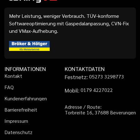
Mehr Leistung, weniger Verbrauch. TÜV-konforme
Softwareoptimierung mit Gaspedalanpassung, CVN-Fix
und VMax-Aufhebung.
INFORMATIONEN
KONTAKTDATEN
K
o
n
t
a
k
t
Festnetz:
0
5
2
7
3
3
2
9
8
7
7
3
F
A
Q
Mobil:
0
1
7
9
4
2
2
7
0
2
2
K
u
n
d
e
n
e
r
f
a
h
r
u
n
g
e
n
A
d
r
e
s
s
e
/
R
o
u
t
e
:
B
a
r
r
i
e
r
e
f
r
e
i
h
e
i
t
T
o
r
b
r
e
i
t
e
1
6
,
3
7
6
8
8
B
e
v
e
r
u
n
g
e
n
I
m
p
r
e
s
s
u
m
D
a
t
e
n
s
c
h
u
t
z