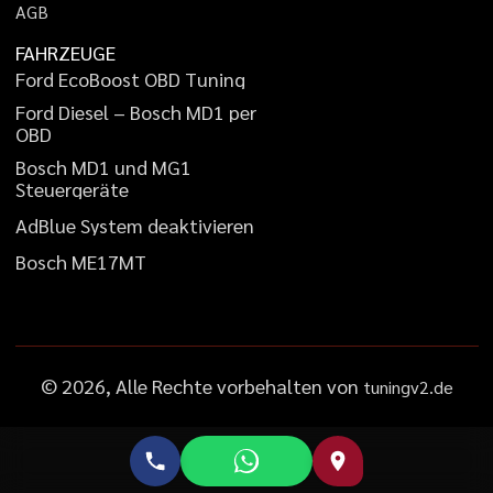
A
G
B
FAHRZEUGE
F
o
r
d
E
c
o
B
o
o
s
t
O
B
D
T
u
n
i
n
g
F
o
r
d
D
i
e
s
e
l
–
B
o
s
c
h
M
D
1
p
e
r
O
B
D
B
o
s
c
h
M
D
1
u
n
d
M
G
1
S
t
e
u
e
r
g
e
r
ä
t
e
A
d
B
l
u
e
S
y
s
t
e
m
d
e
a
k
t
i
v
i
e
r
e
n
B
o
s
c
h
M
E
1
7
M
T
©
2026
, Alle Rechte vorbehalten von
tuningv2.de