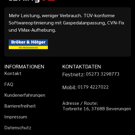
Mehr Leistung, weniger Verbrauch. TÜV-konforme
Softwareoptimierung mit Gaspedalanpassung, CVN-Fix
und VMax-Aufhebung.
INFORMATIONEN
KONTAKTDATEN
K
o
n
t
a
k
t
Festnetz:
0
5
2
7
3
3
2
9
8
7
7
3
F
A
Q
Mobil:
0
1
7
9
4
2
2
7
0
2
2
K
u
n
d
e
n
e
r
f
a
h
r
u
n
g
e
n
A
d
r
e
s
s
e
/
R
o
u
t
e
:
B
a
r
r
i
e
r
e
f
r
e
i
h
e
i
t
T
o
r
b
r
e
i
t
e
1
6
,
3
7
6
8
8
B
e
v
e
r
u
n
g
e
n
I
m
p
r
e
s
s
u
m
D
a
t
e
n
s
c
h
u
t
z