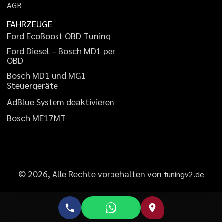
A
G
B
FAHRZEUGE
F
o
r
d
E
c
o
B
o
o
s
t
O
B
D
T
u
n
i
n
g
F
o
r
d
D
i
e
s
e
l
–
B
o
s
c
h
M
D
1
p
e
r
O
B
D
B
o
s
c
h
M
D
1
u
n
d
M
G
1
S
t
e
u
e
r
g
e
r
ä
t
e
A
d
B
l
u
e
S
y
s
t
e
m
d
e
a
k
t
i
v
i
e
r
e
n
B
o
s
c
h
M
E
1
7
M
T
©
2026
, Alle Rechte vorbehalten von
tuningv2.de