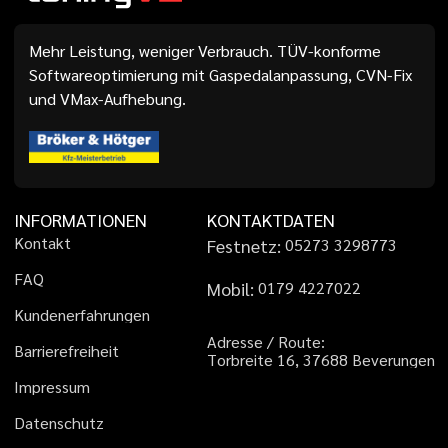
Mehr Leistung, weniger Verbrauch. TÜV-konforme
Softwareoptimierung mit Gaspedalanpassung, CVN-Fix
und VMax-Aufhebung.
INFORMATIONEN
KONTAKTDATEN
K
o
n
t
a
k
t
Festnetz:
0
5
2
7
3
3
2
9
8
7
7
3
F
A
Q
Mobil:
0
1
7
9
4
2
2
7
0
2
2
K
u
n
d
e
n
e
r
f
a
h
r
u
n
g
e
n
A
d
r
e
s
s
e
/
R
o
u
t
e
:
B
a
r
r
i
e
r
e
f
r
e
i
h
e
i
t
T
o
r
b
r
e
i
t
e
1
6
,
3
7
6
8
8
B
e
v
e
r
u
n
g
e
n
I
m
p
r
e
s
s
u
m
D
a
t
e
n
s
c
h
u
t
z