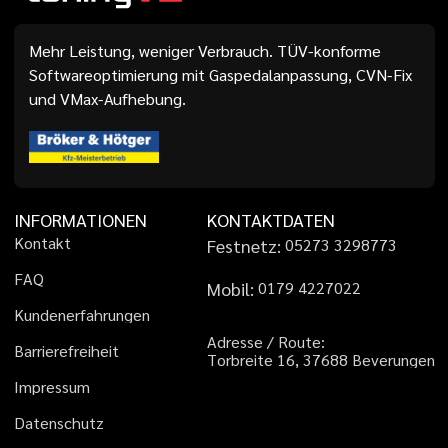
Mehr Leistung, weniger Verbrauch. TÜV-konforme
Softwareoptimierung mit Gaspedalanpassung, CVN-Fix
und VMax-Aufhebung.
INFORMATIONEN
KONTAKTDATEN
K
o
n
t
a
k
t
Festnetz:
0
5
2
7
3
3
2
9
8
7
7
3
F
A
Q
Mobil:
0
1
7
9
4
2
2
7
0
2
2
K
u
n
d
e
n
e
r
f
a
h
r
u
n
g
e
n
A
d
r
e
s
s
e
/
R
o
u
t
e
:
B
a
r
r
i
e
r
e
f
r
e
i
h
e
i
t
T
o
r
b
r
e
i
t
e
1
6
,
3
7
6
8
8
B
e
v
e
r
u
n
g
e
n
I
m
p
r
e
s
s
u
m
D
a
t
e
n
s
c
h
u
t
z