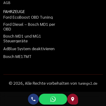
A
G
B
FAHRZEUGE
F
o
r
d
E
c
o
B
o
o
s
t
O
B
D
T
u
n
i
n
g
F
o
r
d
D
i
e
s
e
l
–
B
o
s
c
h
M
D
1
p
e
r
O
B
D
B
o
s
c
h
M
D
1
u
n
d
M
G
1
S
t
e
u
e
r
g
e
r
ä
t
e
A
d
B
l
u
e
S
y
s
t
e
m
d
e
a
k
t
i
v
i
e
r
e
n
B
o
s
c
h
M
E
1
7
M
T
©
2026
, Alle Rechte vorbehalten von
tuningv2.de