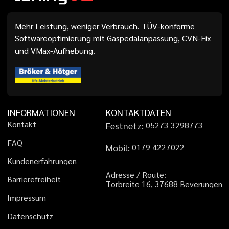
Mehr Leistung, weniger Verbrauch. TÜV-konforme
Softwareoptimierung mit Gaspedalanpassung, CVN-Fix
und VMax-Aufhebung.
INFORMATIONEN
KONTAKTDATEN
K
o
n
t
a
k
t
Festnetz:
0
5
2
7
3
3
2
9
8
7
7
3
F
A
Q
Mobil:
0
1
7
9
4
2
2
7
0
2
2
K
u
n
d
e
n
e
r
f
a
h
r
u
n
g
e
n
A
d
r
e
s
s
e
/
R
o
u
t
e
:
B
a
r
r
i
e
r
e
f
r
e
i
h
e
i
t
T
o
r
b
r
e
i
t
e
1
6
,
3
7
6
8
8
B
e
v
e
r
u
n
g
e
n
I
m
p
r
e
s
s
u
m
D
a
t
e
n
s
c
h
u
t
z