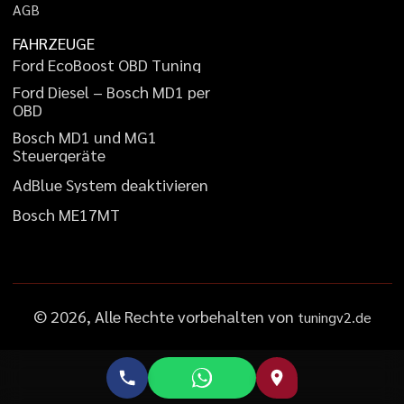
A
G
B
FAHRZEUGE
F
o
r
d
E
c
o
B
o
o
s
t
O
B
D
T
u
n
i
n
g
F
o
r
d
D
i
e
s
e
l
–
B
o
s
c
h
M
D
1
p
e
r
O
B
D
B
o
s
c
h
M
D
1
u
n
d
M
G
1
S
t
e
u
e
r
g
e
r
ä
t
e
A
d
B
l
u
e
S
y
s
t
e
m
d
e
a
k
t
i
v
i
e
r
e
n
B
o
s
c
h
M
E
1
7
M
T
©
2026
, Alle Rechte vorbehalten von
tuningv2.de