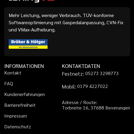
Mehr Leistung, weniger Verbrauch. TÜV-konforme
Softwareoptimierung mit Gaspedalanpassung, CVN-Fix
und VMax-Aufhebung.
INFORMATIONEN
KONTAKTDATEN
K
o
n
t
a
k
t
Festnetz:
0
5
2
7
3
3
2
9
8
7
7
3
F
A
Q
Mobil:
0
1
7
9
4
2
2
7
0
2
2
K
u
n
d
e
n
e
r
f
a
h
r
u
n
g
e
n
A
d
r
e
s
s
e
/
R
o
u
t
e
:
B
a
r
r
i
e
r
e
f
r
e
i
h
e
i
t
T
o
r
b
r
e
i
t
e
1
6
,
3
7
6
8
8
B
e
v
e
r
u
n
g
e
n
I
m
p
r
e
s
s
u
m
D
a
t
e
n
s
c
h
u
t
z