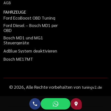
A
G
B
FAHRZEUGE
F
o
r
d
E
c
o
B
o
o
s
t
O
B
D
T
u
n
i
n
g
F
o
r
d
D
i
e
s
e
l
–
B
o
s
c
h
M
D
1
p
e
r
O
B
D
B
o
s
c
h
M
D
1
u
n
d
M
G
1
S
t
e
u
e
r
g
e
r
ä
t
e
A
d
B
l
u
e
S
y
s
t
e
m
d
e
a
k
t
i
v
i
e
r
e
n
B
o
s
c
h
M
E
1
7
M
T
©
2026
, Alle Rechte vorbehalten von
tuningv2.de