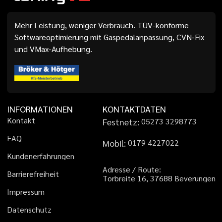
Mehr Leistung, weniger Verbrauch. TÜV-konforme
Softwareoptimierung mit Gaspedalanpassung, CVN-Fix
und VMax-Aufhebung.
INFORMATIONEN
KONTAKTDATEN
K
o
n
t
a
k
t
Festnetz:
0
5
2
7
3
3
2
9
8
7
7
3
F
A
Q
Mobil:
0
1
7
9
4
2
2
7
0
2
2
K
u
n
d
e
n
e
r
f
a
h
r
u
n
g
e
n
A
d
r
e
s
s
e
/
R
o
u
t
e
:
B
a
r
r
i
e
r
e
f
r
e
i
h
e
i
t
T
o
r
b
r
e
i
t
e
1
6
,
3
7
6
8
8
B
e
v
e
r
u
n
g
e
n
I
m
p
r
e
s
s
u
m
D
a
t
e
n
s
c
h
u
t
z