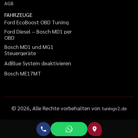
A
G
B
FAHRZEUGE
F
o
r
d
E
c
o
B
o
o
s
t
O
B
D
T
u
n
i
n
g
F
o
r
d
D
i
e
s
e
l
–
B
o
s
c
h
M
D
1
p
e
r
O
B
D
B
o
s
c
h
M
D
1
u
n
d
M
G
1
S
t
e
u
e
r
g
e
r
ä
t
e
A
d
B
l
u
e
S
y
s
t
e
m
d
e
a
k
t
i
v
i
e
r
e
n
B
o
s
c
h
M
E
1
7
M
T
©
2026
, Alle Rechte vorbehalten von
tuningv2.de