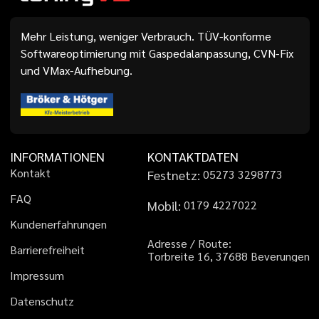
Mehr Leistung, weniger Verbrauch. TÜV-konforme
Softwareoptimierung mit Gaspedalanpassung, CVN-Fix
und VMax-Aufhebung.
INFORMATIONEN
KONTAKTDATEN
K
o
n
t
a
k
t
Festnetz:
0
5
2
7
3
3
2
9
8
7
7
3
F
A
Q
Mobil:
0
1
7
9
4
2
2
7
0
2
2
K
u
n
d
e
n
e
r
f
a
h
r
u
n
g
e
n
A
d
r
e
s
s
e
/
R
o
u
t
e
:
B
a
r
r
i
e
r
e
f
r
e
i
h
e
i
t
T
o
r
b
r
e
i
t
e
1
6
,
3
7
6
8
8
B
e
v
e
r
u
n
g
e
n
I
m
p
r
e
s
s
u
m
D
a
t
e
n
s
c
h
u
t
z