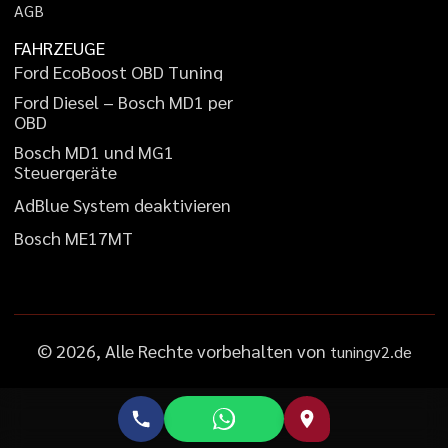
A
G
B
FAHRZEUGE
F
o
r
d
E
c
o
B
o
o
s
t
O
B
D
T
u
n
i
n
g
F
o
r
d
D
i
e
s
e
l
–
B
o
s
c
h
M
D
1
p
e
r
O
B
D
B
o
s
c
h
M
D
1
u
n
d
M
G
1
S
t
e
u
e
r
g
e
r
ä
t
e
A
d
B
l
u
e
S
y
s
t
e
m
d
e
a
k
t
i
v
i
e
r
e
n
B
o
s
c
h
M
E
1
7
M
T
©
2026
, Alle Rechte vorbehalten von
tuningv2.de