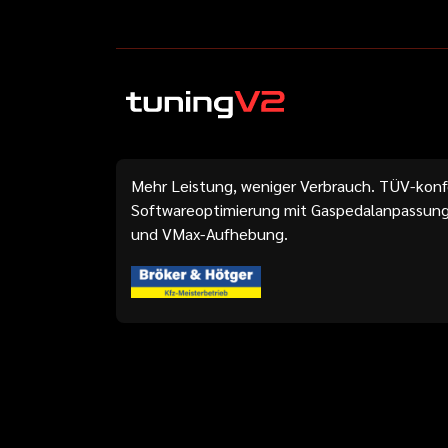
Mehr Leistung, weniger Verbrauch. TÜV-kon
Softwareoptimierung mit Gaspedalanpassung
und VMax-Aufhebung.