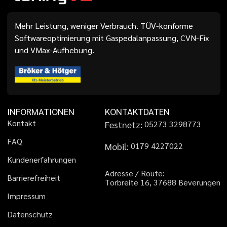
Mehr Leistung, weniger Verbrauch. TÜV-konforme
Softwareoptimierung mit Gaspedalanpassung, CVN-Fix
und VMax-Aufhebung.
INFORMATIONEN
KONTAKTDATEN
K
o
n
t
a
k
t
Festnetz:
0
5
2
7
3
3
2
9
8
7
7
3
F
A
Q
Mobil:
0
1
7
9
4
2
2
7
0
2
2
K
u
n
d
e
n
e
r
f
a
h
r
u
n
g
e
n
A
d
r
e
s
s
e
/
R
o
u
t
e
:
B
a
r
r
i
e
r
e
f
r
e
i
h
e
i
t
T
o
r
b
r
e
i
t
e
1
6
,
3
7
6
8
8
B
e
v
e
r
u
n
g
e
n
I
m
p
r
e
s
s
u
m
D
a
t
e
n
s
c
h
u
t
z