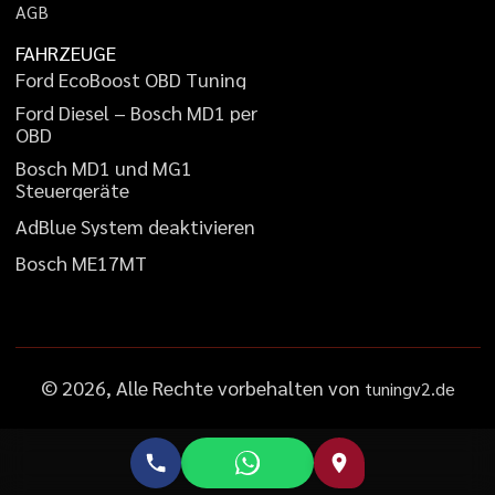
A
G
B
FAHRZEUGE
F
o
r
d
E
c
o
B
o
o
s
t
O
B
D
T
u
n
i
n
g
F
o
r
d
D
i
e
s
e
l
–
B
o
s
c
h
M
D
1
p
e
r
O
B
D
B
o
s
c
h
M
D
1
u
n
d
M
G
1
S
t
e
u
e
r
g
e
r
ä
t
e
A
d
B
l
u
e
S
y
s
t
e
m
d
e
a
k
t
i
v
i
e
r
e
n
B
o
s
c
h
M
E
1
7
M
T
©
2026
, Alle Rechte vorbehalten von
tuningv2.de