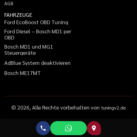
A
G
B
FAHRZEUGE
F
o
r
d
E
c
o
B
o
o
s
t
O
B
D
T
u
n
i
n
g
F
o
r
d
D
i
e
s
e
l
–
B
o
s
c
h
M
D
1
p
e
r
O
B
D
B
o
s
c
h
M
D
1
u
n
d
M
G
1
S
t
e
u
e
r
g
e
r
ä
t
e
A
d
B
l
u
e
S
y
s
t
e
m
d
e
a
k
t
i
v
i
e
r
e
n
B
o
s
c
h
M
E
1
7
M
T
©
2026
, Alle Rechte vorbehalten von
tuningv2.de