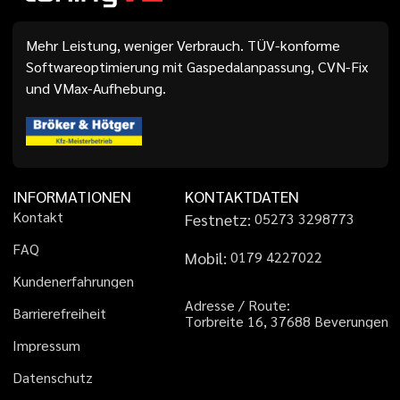
Mehr Leistung, weniger Verbrauch. TÜV-konforme
Softwareoptimierung mit Gaspedalanpassung, CVN-Fix
und VMax-Aufhebung.
INFORMATIONEN
KONTAKTDATEN
K
o
n
t
a
k
t
Festnetz:
0
5
2
7
3
3
2
9
8
7
7
3
F
A
Q
Mobil:
0
1
7
9
4
2
2
7
0
2
2
K
u
n
d
e
n
e
r
f
a
h
r
u
n
g
e
n
A
d
r
e
s
s
e
/
R
o
u
t
e
:
B
a
r
r
i
e
r
e
f
r
e
i
h
e
i
t
T
o
r
b
r
e
i
t
e
1
6
,
3
7
6
8
8
B
e
v
e
r
u
n
g
e
n
I
m
p
r
e
s
s
u
m
D
a
t
e
n
s
c
h
u
t
z