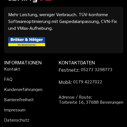
Mehr Leistung, weniger Verbrauch. TÜV-konforme
Softwareoptimierung mit Gaspedalanpassung, CVN-Fix
und VMax-Aufhebung.
INFORMATIONEN
KONTAKTDATEN
K
o
n
t
a
k
t
Festnetz:
0
5
2
7
3
3
2
9
8
7
7
3
F
A
Q
Mobil:
0
1
7
9
4
2
2
7
0
2
2
K
u
n
d
e
n
e
r
f
a
h
r
u
n
g
e
n
A
d
r
e
s
s
e
/
R
o
u
t
e
:
B
a
r
r
i
e
r
e
f
r
e
i
h
e
i
t
T
o
r
b
r
e
i
t
e
1
6
,
3
7
6
8
8
B
e
v
e
r
u
n
g
e
n
I
m
p
r
e
s
s
u
m
D
a
t
e
n
s
c
h
u
t
z