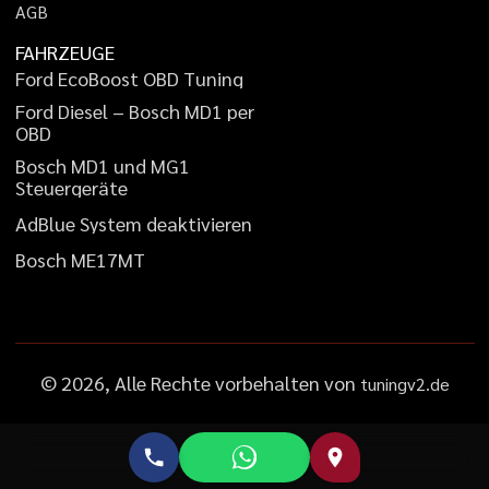
A
G
B
FAHRZEUGE
F
o
r
d
E
c
o
B
o
o
s
t
O
B
D
T
u
n
i
n
g
F
o
r
d
D
i
e
s
e
l
–
B
o
s
c
h
M
D
1
p
e
r
O
B
D
B
o
s
c
h
M
D
1
u
n
d
M
G
1
S
t
e
u
e
r
g
e
r
ä
t
e
A
d
B
l
u
e
S
y
s
t
e
m
d
e
a
k
t
i
v
i
e
r
e
n
B
o
s
c
h
M
E
1
7
M
T
©
2026
, Alle Rechte vorbehalten von
tuningv2.de