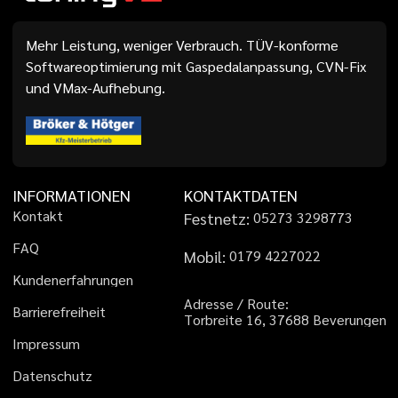
Mehr Leistung, weniger Verbrauch. TÜV-konforme
Softwareoptimierung mit Gaspedalanpassung, CVN-Fix
und VMax-Aufhebung.
INFORMATIONEN
KONTAKTDATEN
K
o
n
t
a
k
t
Festnetz:
0
5
2
7
3
3
2
9
8
7
7
3
F
A
Q
Mobil:
0
1
7
9
4
2
2
7
0
2
2
K
u
n
d
e
n
e
r
f
a
h
r
u
n
g
e
n
A
d
r
e
s
s
e
/
R
o
u
t
e
:
B
a
r
r
i
e
r
e
f
r
e
i
h
e
i
t
T
o
r
b
r
e
i
t
e
1
6
,
3
7
6
8
8
B
e
v
e
r
u
n
g
e
n
I
m
p
r
e
s
s
u
m
D
a
t
e
n
s
c
h
u
t
z