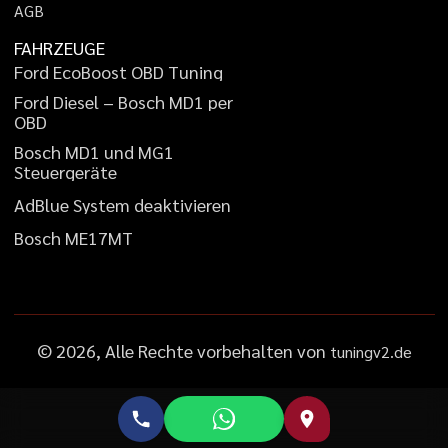
A
G
B
FAHRZEUGE
F
o
r
d
E
c
o
B
o
o
s
t
O
B
D
T
u
n
i
n
g
F
o
r
d
D
i
e
s
e
l
–
B
o
s
c
h
M
D
1
p
e
r
O
B
D
B
o
s
c
h
M
D
1
u
n
d
M
G
1
S
t
e
u
e
r
g
e
r
ä
t
e
A
d
B
l
u
e
S
y
s
t
e
m
d
e
a
k
t
i
v
i
e
r
e
n
B
o
s
c
h
M
E
1
7
M
T
©
2026
, Alle Rechte vorbehalten von
tuningv2.de