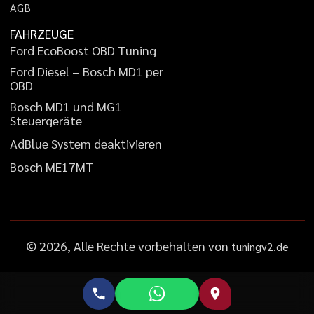
A
G
B
FAHRZEUGE
F
o
r
d
E
c
o
B
o
o
s
t
O
B
D
T
u
n
i
n
g
F
o
r
d
D
i
e
s
e
l
–
B
o
s
c
h
M
D
1
p
e
r
O
B
D
B
o
s
c
h
M
D
1
u
n
d
M
G
1
S
t
e
u
e
r
g
e
r
ä
t
e
A
d
B
l
u
e
S
y
s
t
e
m
d
e
a
k
t
i
v
i
e
r
e
n
B
o
s
c
h
M
E
1
7
M
T
©
2026
, Alle Rechte vorbehalten von
tuningv2.de