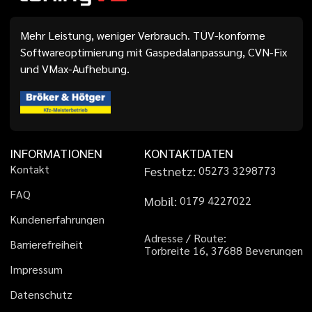
Mehr Leistung, weniger Verbrauch. TÜV-konforme
Softwareoptimierung mit Gaspedalanpassung, CVN-Fix
und VMax-Aufhebung.
INFORMATIONEN
KONTAKTDATEN
K
o
n
t
a
k
t
Festnetz:
0
5
2
7
3
3
2
9
8
7
7
3
F
A
Q
Mobil:
0
1
7
9
4
2
2
7
0
2
2
K
u
n
d
e
n
e
r
f
a
h
r
u
n
g
e
n
A
d
r
e
s
s
e
/
R
o
u
t
e
:
B
a
r
r
i
e
r
e
f
r
e
i
h
e
i
t
T
o
r
b
r
e
i
t
e
1
6
,
3
7
6
8
8
B
e
v
e
r
u
n
g
e
n
I
m
p
r
e
s
s
u
m
D
a
t
e
n
s
c
h
u
t
z