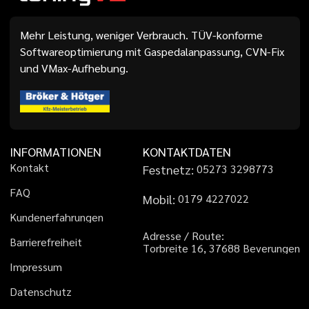
Mehr Leistung, weniger Verbrauch. TÜV-konforme
Softwareoptimierung mit Gaspedalanpassung, CVN-Fix
und VMax-Aufhebung.
INFORMATIONEN
KONTAKTDATEN
K
o
n
t
a
k
t
Festnetz:
0
5
2
7
3
3
2
9
8
7
7
3
F
A
Q
Mobil:
0
1
7
9
4
2
2
7
0
2
2
K
u
n
d
e
n
e
r
f
a
h
r
u
n
g
e
n
A
d
r
e
s
s
e
/
R
o
u
t
e
:
B
a
r
r
i
e
r
e
f
r
e
i
h
e
i
t
T
o
r
b
r
e
i
t
e
1
6
,
3
7
6
8
8
B
e
v
e
r
u
n
g
e
n
I
m
p
r
e
s
s
u
m
D
a
t
e
n
s
c
h
u
t
z