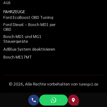
A
G
B
FAHRZEUGE
F
o
r
d
E
c
o
B
o
o
s
t
O
B
D
T
u
n
i
n
g
F
o
r
d
D
i
e
s
e
l
–
B
o
s
c
h
M
D
1
p
e
r
O
B
D
B
o
s
c
h
M
D
1
u
n
d
M
G
1
S
t
e
u
e
r
g
e
r
ä
t
e
A
d
B
l
u
e
S
y
s
t
e
m
d
e
a
k
t
i
v
i
e
r
e
n
B
o
s
c
h
M
E
1
7
M
T
©
2026
, Alle Rechte vorbehalten von
tuningv2.de