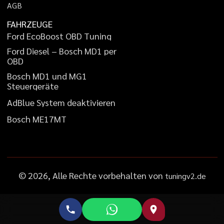
A
G
B
FAHRZEUGE
F
o
r
d
E
c
o
B
o
o
s
t
O
B
D
T
u
n
i
n
g
F
o
r
d
D
i
e
s
e
l
–
B
o
s
c
h
M
D
1
p
e
r
O
B
D
B
o
s
c
h
M
D
1
u
n
d
M
G
1
S
t
e
u
e
r
g
e
r
ä
t
e
A
d
B
l
u
e
S
y
s
t
e
m
d
e
a
k
t
i
v
i
e
r
e
n
B
o
s
c
h
M
E
1
7
M
T
©
2026
, Alle Rechte vorbehalten von
tuningv2.de