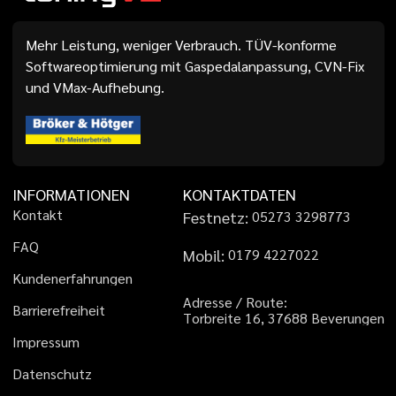
Mehr Leistung, weniger Verbrauch. TÜV-konforme
Softwareoptimierung mit Gaspedalanpassung, CVN-Fix
und VMax-Aufhebung.
INFORMATIONEN
KONTAKTDATEN
K
o
n
t
a
k
t
Festnetz:
0
5
2
7
3
3
2
9
8
7
7
3
F
A
Q
Mobil:
0
1
7
9
4
2
2
7
0
2
2
K
u
n
d
e
n
e
r
f
a
h
r
u
n
g
e
n
A
d
r
e
s
s
e
/
R
o
u
t
e
:
B
a
r
r
i
e
r
e
f
r
e
i
h
e
i
t
T
o
r
b
r
e
i
t
e
1
6
,
3
7
6
8
8
B
e
v
e
r
u
n
g
e
n
I
m
p
r
e
s
s
u
m
D
a
t
e
n
s
c
h
u
t
z