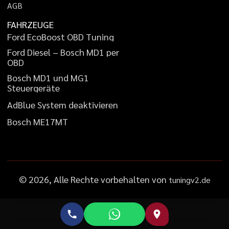
A
G
B
FAHRZEUGE
F
o
r
d
E
c
o
B
o
o
s
t
O
B
D
T
u
n
i
n
g
F
o
r
d
D
i
e
s
e
l
–
B
o
s
c
h
M
D
1
p
e
r
O
B
D
B
o
s
c
h
M
D
1
u
n
d
M
G
1
S
t
e
u
e
r
g
e
r
ä
t
e
A
d
B
l
u
e
S
y
s
t
e
m
d
e
a
k
t
i
v
i
e
r
e
n
B
o
s
c
h
M
E
1
7
M
T
©
2026
, Alle Rechte vorbehalten von
tuningv2.de