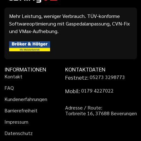
Mehr Leistung, weniger Verbrauch. TÜV-konforme
Softwareoptimierung mit Gaspedalanpassung, CVN-Fix
und VMax-Aufhebung.
INFORMATIONEN
KONTAKTDATEN
K
o
n
t
a
k
t
Festnetz:
0
5
2
7
3
3
2
9
8
7
7
3
F
A
Q
Mobil:
0
1
7
9
4
2
2
7
0
2
2
K
u
n
d
e
n
e
r
f
a
h
r
u
n
g
e
n
A
d
r
e
s
s
e
/
R
o
u
t
e
:
B
a
r
r
i
e
r
e
f
r
e
i
h
e
i
t
T
o
r
b
r
e
i
t
e
1
6
,
3
7
6
8
8
B
e
v
e
r
u
n
g
e
n
I
m
p
r
e
s
s
u
m
D
a
t
e
n
s
c
h
u
t
z