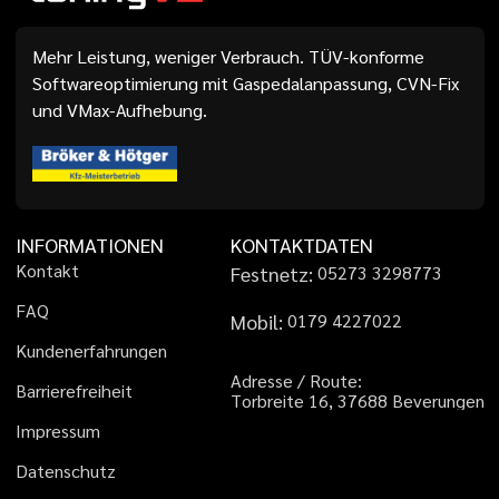
Mehr Leistung, weniger Verbrauch. TÜV-konforme
Softwareoptimierung mit Gaspedalanpassung, CVN-Fix
und VMax-Aufhebung.
INFORMATIONEN
KONTAKTDATEN
K
o
n
t
a
k
t
Festnetz:
0
5
2
7
3
3
2
9
8
7
7
3
F
A
Q
Mobil:
0
1
7
9
4
2
2
7
0
2
2
K
u
n
d
e
n
e
r
f
a
h
r
u
n
g
e
n
A
d
r
e
s
s
e
/
R
o
u
t
e
:
B
a
r
r
i
e
r
e
f
r
e
i
h
e
i
t
T
o
r
b
r
e
i
t
e
1
6
,
3
7
6
8
8
B
e
v
e
r
u
n
g
e
n
I
m
p
r
e
s
s
u
m
D
a
t
e
n
s
c
h
u
t
z