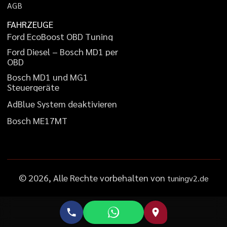
A
G
B
FAHRZEUGE
F
o
r
d
E
c
o
B
o
o
s
t
O
B
D
T
u
n
i
n
g
F
o
r
d
D
i
e
s
e
l
–
B
o
s
c
h
M
D
1
p
e
r
O
B
D
B
o
s
c
h
M
D
1
u
n
d
M
G
1
S
t
e
u
e
r
g
e
r
ä
t
e
A
d
B
l
u
e
S
y
s
t
e
m
d
e
a
k
t
i
v
i
e
r
e
n
B
o
s
c
h
M
E
1
7
M
T
©
2026
, Alle Rechte vorbehalten von
tuningv2.de