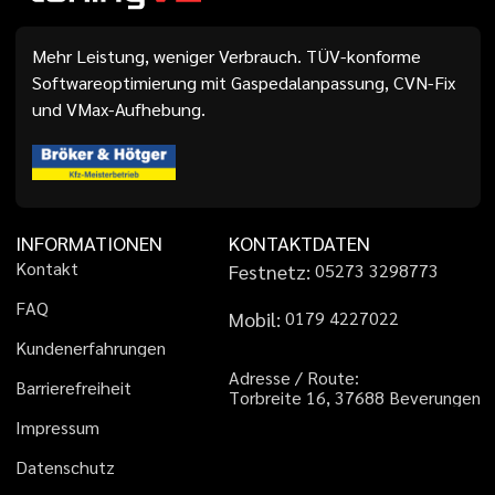
Mehr Leistung, weniger Verbrauch. TÜV-konforme
Softwareoptimierung mit Gaspedalanpassung, CVN-Fix
und VMax-Aufhebung.
INFORMATIONEN
KONTAKTDATEN
K
o
n
t
a
k
t
Festnetz:
0
5
2
7
3
3
2
9
8
7
7
3
F
A
Q
Mobil:
0
1
7
9
4
2
2
7
0
2
2
K
u
n
d
e
n
e
r
f
a
h
r
u
n
g
e
n
A
d
r
e
s
s
e
/
R
o
u
t
e
:
B
a
r
r
i
e
r
e
f
r
e
i
h
e
i
t
T
o
r
b
r
e
i
t
e
1
6
,
3
7
6
8
8
B
e
v
e
r
u
n
g
e
n
I
m
p
r
e
s
s
u
m
D
a
t
e
n
s
c
h
u
t
z