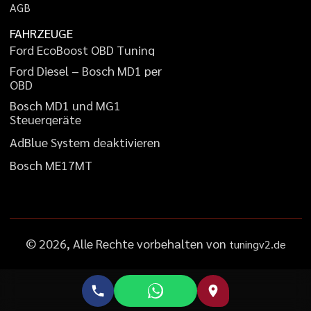
A
G
B
FAHRZEUGE
F
o
r
d
E
c
o
B
o
o
s
t
O
B
D
T
u
n
i
n
g
F
o
r
d
D
i
e
s
e
l
–
B
o
s
c
h
M
D
1
p
e
r
O
B
D
B
o
s
c
h
M
D
1
u
n
d
M
G
1
S
t
e
u
e
r
g
e
r
ä
t
e
A
d
B
l
u
e
S
y
s
t
e
m
d
e
a
k
t
i
v
i
e
r
e
n
B
o
s
c
h
M
E
1
7
M
T
©
2026
, Alle Rechte vorbehalten von
tuningv2.de