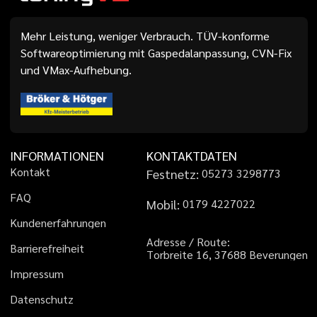
Mehr Leistung, weniger Verbrauch. TÜV-konforme
Softwareoptimierung mit Gaspedalanpassung, CVN-Fix
und VMax-Aufhebung.
INFORMATIONEN
KONTAKTDATEN
K
o
n
t
a
k
t
Festnetz:
0
5
2
7
3
3
2
9
8
7
7
3
F
A
Q
Mobil:
0
1
7
9
4
2
2
7
0
2
2
K
u
n
d
e
n
e
r
f
a
h
r
u
n
g
e
n
A
d
r
e
s
s
e
/
R
o
u
t
e
:
B
a
r
r
i
e
r
e
f
r
e
i
h
e
i
t
T
o
r
b
r
e
i
t
e
1
6
,
3
7
6
8
8
B
e
v
e
r
u
n
g
e
n
I
m
p
r
e
s
s
u
m
D
a
t
e
n
s
c
h
u
t
z