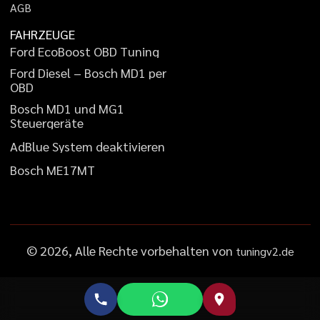
A
G
B
FAHRZEUGE
F
o
r
d
E
c
o
B
o
o
s
t
O
B
D
T
u
n
i
n
g
F
o
r
d
D
i
e
s
e
l
–
B
o
s
c
h
M
D
1
p
e
r
O
B
D
B
o
s
c
h
M
D
1
u
n
d
M
G
1
S
t
e
u
e
r
g
e
r
ä
t
e
A
d
B
l
u
e
S
y
s
t
e
m
d
e
a
k
t
i
v
i
e
r
e
n
B
o
s
c
h
M
E
1
7
M
T
©
2026
, Alle Rechte vorbehalten von
tuningv2.de