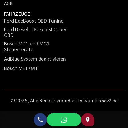
A
G
B
FAHRZEUGE
F
o
r
d
E
c
o
B
o
o
s
t
O
B
D
T
u
n
i
n
g
F
o
r
d
D
i
e
s
e
l
–
B
o
s
c
h
M
D
1
p
e
r
O
B
D
B
o
s
c
h
M
D
1
u
n
d
M
G
1
S
t
e
u
e
r
g
e
r
ä
t
e
A
d
B
l
u
e
S
y
s
t
e
m
d
e
a
k
t
i
v
i
e
r
e
n
B
o
s
c
h
M
E
1
7
M
T
©
2026
, Alle Rechte vorbehalten von
tuningv2.de