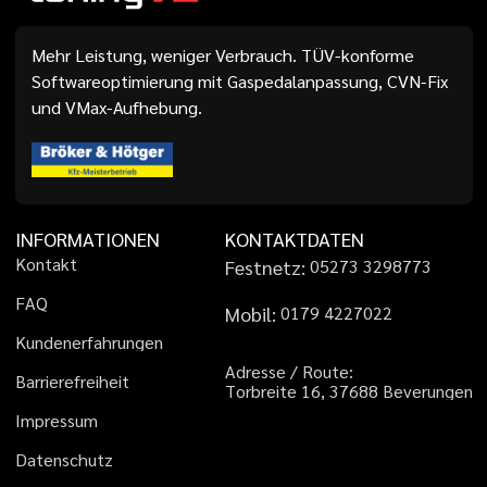
Mehr Leistung, weniger Verbrauch. TÜV-konforme
Softwareoptimierung mit Gaspedalanpassung, CVN-Fix
und VMax-Aufhebung.
INFORMATIONEN
KONTAKTDATEN
K
o
n
t
a
k
t
Festnetz:
0
5
2
7
3
3
2
9
8
7
7
3
F
A
Q
Mobil:
0
1
7
9
4
2
2
7
0
2
2
K
u
n
d
e
n
e
r
f
a
h
r
u
n
g
e
n
A
d
r
e
s
s
e
/
R
o
u
t
e
:
B
a
r
r
i
e
r
e
f
r
e
i
h
e
i
t
T
o
r
b
r
e
i
t
e
1
6
,
3
7
6
8
8
B
e
v
e
r
u
n
g
e
n
I
m
p
r
e
s
s
u
m
D
a
t
e
n
s
c
h
u
t
z