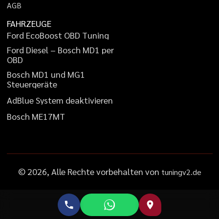
A
G
B
FAHRZEUGE
F
o
r
d
E
c
o
B
o
o
s
t
O
B
D
T
u
n
i
n
g
F
o
r
d
D
i
e
s
e
l
–
B
o
s
c
h
M
D
1
p
e
r
O
B
D
B
o
s
c
h
M
D
1
u
n
d
M
G
1
S
t
e
u
e
r
g
e
r
ä
t
e
A
d
B
l
u
e
S
y
s
t
e
m
d
e
a
k
t
i
v
i
e
r
e
n
B
o
s
c
h
M
E
1
7
M
T
©
2026
, Alle Rechte vorbehalten von
tuningv2.de