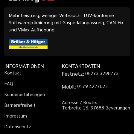
Mehr Leistung, weniger Verbrauch. TÜV-konforme
Softwareoptimierung mit Gaspedalanpassung, CVN-Fix
und VMax-Aufhebung.
INFORMATIONEN
KONTAKTDATEN
K
o
n
t
a
k
t
Festnetz:
0
5
2
7
3
3
2
9
8
7
7
3
F
A
Q
Mobil:
0
1
7
9
4
2
2
7
0
2
2
K
u
n
d
e
n
e
r
f
a
h
r
u
n
g
e
n
A
d
r
e
s
s
e
/
R
o
u
t
e
:
B
a
r
r
i
e
r
e
f
r
e
i
h
e
i
t
T
o
r
b
r
e
i
t
e
1
6
,
3
7
6
8
8
B
e
v
e
r
u
n
g
e
n
I
m
p
r
e
s
s
u
m
D
a
t
e
n
s
c
h
u
t
z