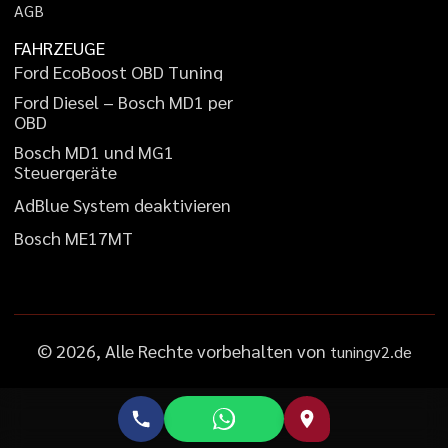
A
G
B
FAHRZEUGE
F
o
r
d
E
c
o
B
o
o
s
t
O
B
D
T
u
n
i
n
g
F
o
r
d
D
i
e
s
e
l
–
B
o
s
c
h
M
D
1
p
e
r
O
B
D
B
o
s
c
h
M
D
1
u
n
d
M
G
1
S
t
e
u
e
r
g
e
r
ä
t
e
A
d
B
l
u
e
S
y
s
t
e
m
d
e
a
k
t
i
v
i
e
r
e
n
B
o
s
c
h
M
E
1
7
M
T
©
2026
, Alle Rechte vorbehalten von
tuningv2.de