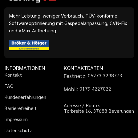
Mehr Leistung, weniger Verbrauch. TÜV-konforme
Softwareoptimierung mit Gaspedalanpassung, CVN-Fix
und VMax-Aufhebung.
INFORMATIONEN
KONTAKTDATEN
K
o
n
t
a
k
t
Festnetz:
0
5
2
7
3
3
2
9
8
7
7
3
F
A
Q
Mobil:
0
1
7
9
4
2
2
7
0
2
2
K
u
n
d
e
n
e
r
f
a
h
r
u
n
g
e
n
A
d
r
e
s
s
e
/
R
o
u
t
e
:
B
a
r
r
i
e
r
e
f
r
e
i
h
e
i
t
T
o
r
b
r
e
i
t
e
1
6
,
3
7
6
8
8
B
e
v
e
r
u
n
g
e
n
I
m
p
r
e
s
s
u
m
D
a
t
e
n
s
c
h
u
t
z