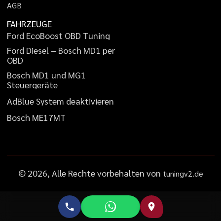
A
G
B
FAHRZEUGE
F
o
r
d
E
c
o
B
o
o
s
t
O
B
D
T
u
n
i
n
g
F
o
r
d
D
i
e
s
e
l
–
B
o
s
c
h
M
D
1
p
e
r
O
B
D
B
o
s
c
h
M
D
1
u
n
d
M
G
1
S
t
e
u
e
r
g
e
r
ä
t
e
A
d
B
l
u
e
S
y
s
t
e
m
d
e
a
k
t
i
v
i
e
r
e
n
B
o
s
c
h
M
E
1
7
M
T
©
2026
, Alle Rechte vorbehalten von
tuningv2.de