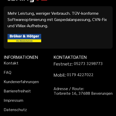
Mehr Leistung, weniger Verbrauch. TÜV-konforme
Softwareoptimierung mit Gaspedalanpassung, CVN-Fix
und VMax-Aufhebung.
INFORMATIONEN
KONTAKTDATEN
K
o
n
t
a
k
t
Festnetz:
0
5
2
7
3
3
2
9
8
7
7
3
F
A
Q
Mobil:
0
1
7
9
4
2
2
7
0
2
2
K
u
n
d
e
n
e
r
f
a
h
r
u
n
g
e
n
A
d
r
e
s
s
e
/
R
o
u
t
e
:
B
a
r
r
i
e
r
e
f
r
e
i
h
e
i
t
T
o
r
b
r
e
i
t
e
1
6
,
3
7
6
8
8
B
e
v
e
r
u
n
g
e
n
I
m
p
r
e
s
s
u
m
D
a
t
e
n
s
c
h
u
t
z