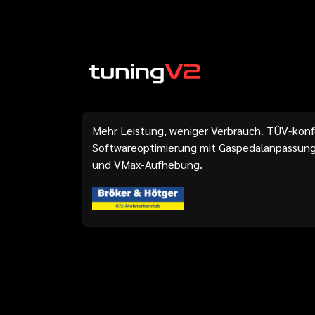
Mehr Leistung, weniger Verbrauch. TÜV-kon
Softwareoptimierung mit Gaspedalanpassung
und VMax-Aufhebung.