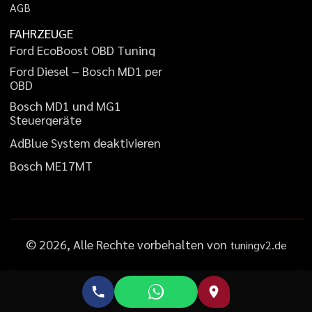
A
G
B
FAHRZEUGE
F
o
r
d
E
c
o
B
o
o
s
t
O
B
D
T
u
n
i
n
g
F
o
r
d
D
i
e
s
e
l
–
B
o
s
c
h
M
D
1
p
e
r
O
B
D
B
o
s
c
h
M
D
1
u
n
d
M
G
1
S
t
e
u
e
r
g
e
r
ä
t
e
A
d
B
l
u
e
S
y
s
t
e
m
d
e
a
k
t
i
v
i
e
r
e
n
B
o
s
c
h
M
E
1
7
M
T
©
2026
, Alle Rechte vorbehalten von
tuningv2.de