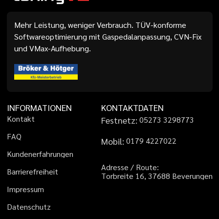
Mehr Leistung, weniger Verbrauch. TÜV-konforme
Softwareoptimierung mit Gaspedalanpassung, CVN-Fix
und VMax-Aufhebung.
INFORMATIONEN
KONTAKTDATEN
K
o
n
t
a
k
t
Festnetz:
0
5
2
7
3
3
2
9
8
7
7
3
F
A
Q
Mobil:
0
1
7
9
4
2
2
7
0
2
2
K
u
n
d
e
n
e
r
f
a
h
r
u
n
g
e
n
A
d
r
e
s
s
e
/
R
o
u
t
e
:
B
a
r
r
i
e
r
e
f
r
e
i
h
e
i
t
T
o
r
b
r
e
i
t
e
1
6
,
3
7
6
8
8
B
e
v
e
r
u
n
g
e
n
I
m
p
r
e
s
s
u
m
D
a
t
e
n
s
c
h
u
t
z