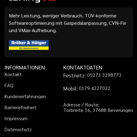
Mehr Leistung, weniger Verbrauch. TÜV-konforme
Softwareoptimierung mit Gaspedalanpassung, CVN-Fix
und VMax-Aufhebung.
INFORMATIONEN
KONTAKTDATEN
K
o
n
t
a
k
t
Festnetz:
0
5
2
7
3
3
2
9
8
7
7
3
F
A
Q
Mobil:
0
1
7
9
4
2
2
7
0
2
2
K
u
n
d
e
n
e
r
f
a
h
r
u
n
g
e
n
A
d
r
e
s
s
e
/
R
o
u
t
e
:
B
a
r
r
i
e
r
e
f
r
e
i
h
e
i
t
T
o
r
b
r
e
i
t
e
1
6
,
3
7
6
8
8
B
e
v
e
r
u
n
g
e
n
I
m
p
r
e
s
s
u
m
D
a
t
e
n
s
c
h
u
t
z