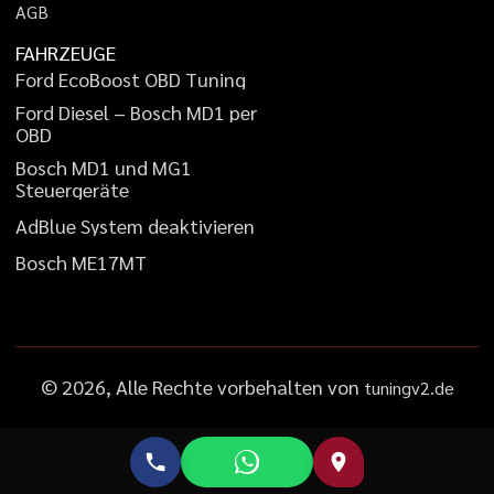
A
G
B
FAHRZEUGE
F
o
r
d
E
c
o
B
o
o
s
t
O
B
D
T
u
n
i
n
g
F
o
r
d
D
i
e
s
e
l
–
B
o
s
c
h
M
D
1
p
e
r
O
B
D
B
o
s
c
h
M
D
1
u
n
d
M
G
1
S
t
e
u
e
r
g
e
r
ä
t
e
A
d
B
l
u
e
S
y
s
t
e
m
d
e
a
k
t
i
v
i
e
r
e
n
B
o
s
c
h
M
E
1
7
M
T
©
2026
, Alle Rechte vorbehalten von
tuningv2.de