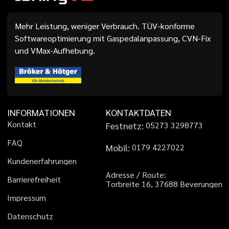
Mehr Leistung, weniger Verbrauch. TÜV-konforme
Softwareoptimierung mit Gaspedalanpassung, CVN-Fix
und VMax-Aufhebung.
INFORMATIONEN
KONTAKTDATEN
K
o
n
t
a
k
t
Festnetz:
0
5
2
7
3
3
2
9
8
7
7
3
F
A
Q
Mobil:
0
1
7
9
4
2
2
7
0
2
2
K
u
n
d
e
n
e
r
f
a
h
r
u
n
g
e
n
A
d
r
e
s
s
e
/
R
o
u
t
e
:
B
a
r
r
i
e
r
e
f
r
e
i
h
e
i
t
T
o
r
b
r
e
i
t
e
1
6
,
3
7
6
8
8
B
e
v
e
r
u
n
g
e
n
I
m
p
r
e
s
s
u
m
D
a
t
e
n
s
c
h
u
t
z