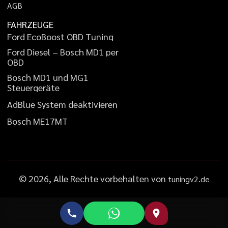
A
G
B
FAHRZEUGE
F
o
r
d
E
c
o
B
o
o
s
t
O
B
D
T
u
n
i
n
g
F
o
r
d
D
i
e
s
e
l
–
B
o
s
c
h
M
D
1
p
e
r
O
B
D
B
o
s
c
h
M
D
1
u
n
d
M
G
1
S
t
e
u
e
r
g
e
r
ä
t
e
A
d
B
l
u
e
S
y
s
t
e
m
d
e
a
k
t
i
v
i
e
r
e
n
B
o
s
c
h
M
E
1
7
M
T
©
2026
, Alle Rechte vorbehalten von
tuningv2.de