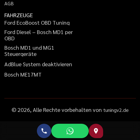
A
G
B
FAHRZEUGE
F
o
r
d
E
c
o
B
o
o
s
t
O
B
D
T
u
n
i
n
g
F
o
r
d
D
i
e
s
e
l
–
B
o
s
c
h
M
D
1
p
e
r
O
B
D
B
o
s
c
h
M
D
1
u
n
d
M
G
1
S
t
e
u
e
r
g
e
r
ä
t
e
A
d
B
l
u
e
S
y
s
t
e
m
d
e
a
k
t
i
v
i
e
r
e
n
B
o
s
c
h
M
E
1
7
M
T
©
2026
, Alle Rechte vorbehalten von
tuningv2.de