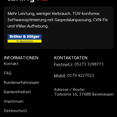
Mehr Leistung, weniger Verbrauch. TÜV-konforme
Softwareoptimierung mit Gaspedalanpassung, CVN-Fix
und VMax-Aufhebung.
INFORMATIONEN
KONTAKTDATEN
K
o
n
t
a
k
t
Festnetz:
0
5
2
7
3
3
2
9
8
7
7
3
F
A
Q
Mobil:
0
1
7
9
4
2
2
7
0
2
2
K
u
n
d
e
n
e
r
f
a
h
r
u
n
g
e
n
A
d
r
e
s
s
e
/
R
o
u
t
e
:
B
a
r
r
i
e
r
e
f
r
e
i
h
e
i
t
T
o
r
b
r
e
i
t
e
1
6
,
3
7
6
8
8
B
e
v
e
r
u
n
g
e
n
I
m
p
r
e
s
s
u
m
D
a
t
e
n
s
c
h
u
t
z