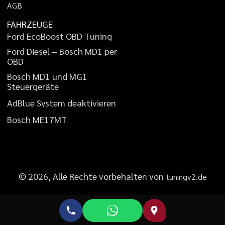
A
G
B
FAHRZEUGE
F
o
r
d
E
c
o
B
o
o
s
t
O
B
D
T
u
n
i
n
g
F
o
r
d
D
i
e
s
e
l
–
B
o
s
c
h
M
D
1
p
e
r
O
B
D
B
o
s
c
h
M
D
1
u
n
d
M
G
1
S
t
e
u
e
r
g
e
r
ä
t
e
A
d
B
l
u
e
S
y
s
t
e
m
d
e
a
k
t
i
v
i
e
r
e
n
B
o
s
c
h
M
E
1
7
M
T
©
2026
, Alle Rechte vorbehalten von
tuningv2.de