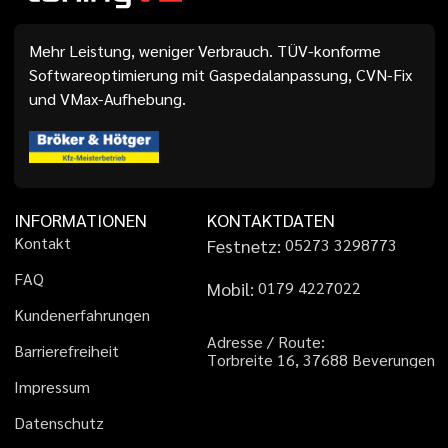
Mehr Leistung, weniger Verbrauch. TÜV-konforme
Softwareoptimierung mit Gaspedalanpassung, CVN-Fix
und VMax-Aufhebung.
INFORMATIONEN
KONTAKTDATEN
K
o
n
t
a
k
t
Festnetz:
0
5
2
7
3
3
2
9
8
7
7
3
F
A
Q
Mobil:
0
1
7
9
4
2
2
7
0
2
2
K
u
n
d
e
n
e
r
f
a
h
r
u
n
g
e
n
A
d
r
e
s
s
e
/
R
o
u
t
e
:
B
a
r
r
i
e
r
e
f
r
e
i
h
e
i
t
T
o
r
b
r
e
i
t
e
1
6
,
3
7
6
8
8
B
e
v
e
r
u
n
g
e
n
I
m
p
r
e
s
s
u
m
D
a
t
e
n
s
c
h
u
t
z