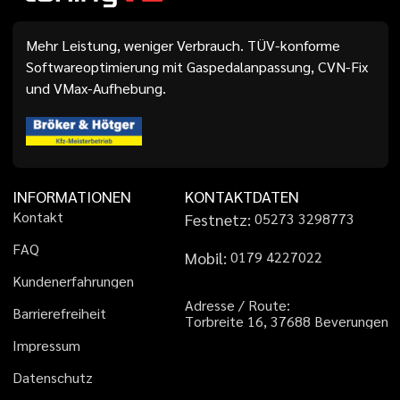
Mehr Leistung, weniger Verbrauch. TÜV-konforme
Softwareoptimierung mit Gaspedalanpassung, CVN-Fix
und VMax-Aufhebung.
INFORMATIONEN
KONTAKTDATEN
K
o
n
t
a
k
t
Festnetz:
0
5
2
7
3
3
2
9
8
7
7
3
F
A
Q
Mobil:
0
1
7
9
4
2
2
7
0
2
2
K
u
n
d
e
n
e
r
f
a
h
r
u
n
g
e
n
A
d
r
e
s
s
e
/
R
o
u
t
e
:
B
a
r
r
i
e
r
e
f
r
e
i
h
e
i
t
T
o
r
b
r
e
i
t
e
1
6
,
3
7
6
8
8
B
e
v
e
r
u
n
g
e
n
I
m
p
r
e
s
s
u
m
D
a
t
e
n
s
c
h
u
t
z