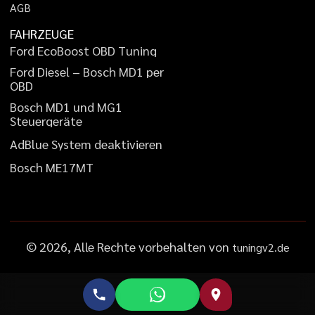
A
G
B
FAHRZEUGE
F
o
r
d
E
c
o
B
o
o
s
t
O
B
D
T
u
n
i
n
g
F
o
r
d
D
i
e
s
e
l
–
B
o
s
c
h
M
D
1
p
e
r
O
B
D
B
o
s
c
h
M
D
1
u
n
d
M
G
1
S
t
e
u
e
r
g
e
r
ä
t
e
A
d
B
l
u
e
S
y
s
t
e
m
d
e
a
k
t
i
v
i
e
r
e
n
B
o
s
c
h
M
E
1
7
M
T
©
2026
, Alle Rechte vorbehalten von
tuningv2.de