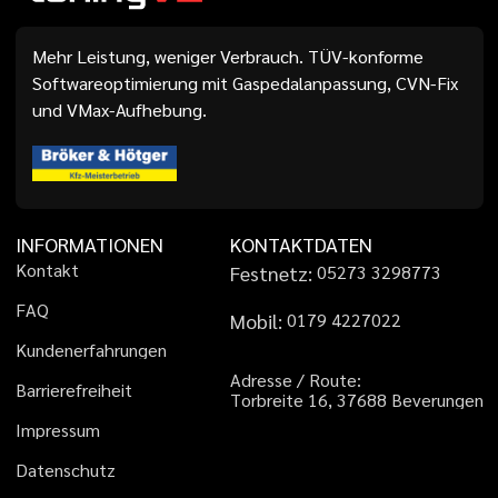
Mehr Leistung, weniger Verbrauch. TÜV-konforme
Softwareoptimierung mit Gaspedalanpassung, CVN-Fix
und VMax-Aufhebung.
INFORMATIONEN
KONTAKTDATEN
K
o
n
t
a
k
t
Festnetz:
0
5
2
7
3
3
2
9
8
7
7
3
F
A
Q
Mobil:
0
1
7
9
4
2
2
7
0
2
2
K
u
n
d
e
n
e
r
f
a
h
r
u
n
g
e
n
A
d
r
e
s
s
e
/
R
o
u
t
e
:
B
a
r
r
i
e
r
e
f
r
e
i
h
e
i
t
T
o
r
b
r
e
i
t
e
1
6
,
3
7
6
8
8
B
e
v
e
r
u
n
g
e
n
I
m
p
r
e
s
s
u
m
D
a
t
e
n
s
c
h
u
t
z