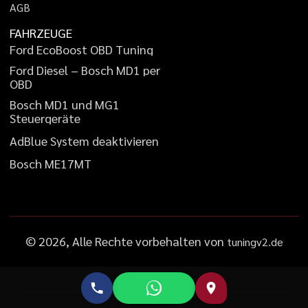
A
G
B
FAHRZEUGE
F
o
r
d
E
c
o
B
o
o
s
t
O
B
D
T
u
n
i
n
g
F
o
r
d
D
i
e
s
e
l
–
B
o
s
c
h
M
D
1
p
e
r
O
B
D
B
o
s
c
h
M
D
1
u
n
d
M
G
1
S
t
e
u
e
r
g
e
r
ä
t
e
A
d
B
l
u
e
S
y
s
t
e
m
d
e
a
k
t
i
v
i
e
r
e
n
B
o
s
c
h
M
E
1
7
M
T
©
2026
, Alle Rechte vorbehalten von
tuningv2.de