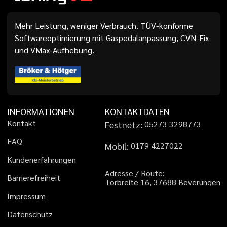
Mehr Leistung, weniger Verbrauch. TÜV-konforme
Softwareoptimierung mit Gaspedalanpassung, CVN-Fix
und VMax-Aufhebung.
INFORMATIONEN
KONTAKTDATEN
K
o
n
t
a
k
t
Festnetz:
0
5
2
7
3
3
2
9
8
7
7
3
F
A
Q
Mobil:
0
1
7
9
4
2
2
7
0
2
2
K
u
n
d
e
n
e
r
f
a
h
r
u
n
g
e
n
A
d
r
e
s
s
e
/
R
o
u
t
e
:
B
a
r
r
i
e
r
e
f
r
e
i
h
e
i
t
T
o
r
b
r
e
i
t
e
1
6
,
3
7
6
8
8
B
e
v
e
r
u
n
g
e
n
I
m
p
r
e
s
s
u
m
D
a
t
e
n
s
c
h
u
t
z