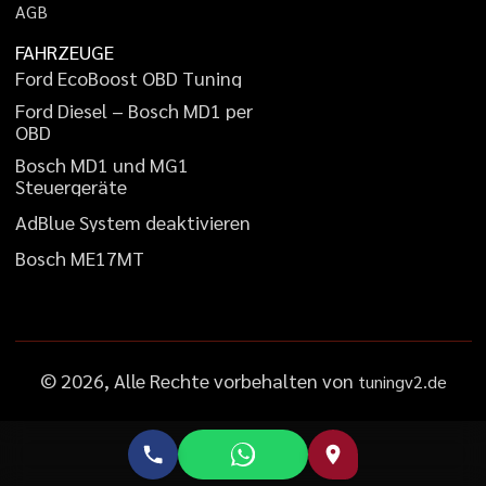
A
G
B
FAHRZEUGE
F
o
r
d
E
c
o
B
o
o
s
t
O
B
D
T
u
n
i
n
g
F
o
r
d
D
i
e
s
e
l
–
B
o
s
c
h
M
D
1
p
e
r
O
B
D
B
o
s
c
h
M
D
1
u
n
d
M
G
1
S
t
e
u
e
r
g
e
r
ä
t
e
A
d
B
l
u
e
S
y
s
t
e
m
d
e
a
k
t
i
v
i
e
r
e
n
B
o
s
c
h
M
E
1
7
M
T
©
2026
, Alle Rechte vorbehalten von
tuningv2.de