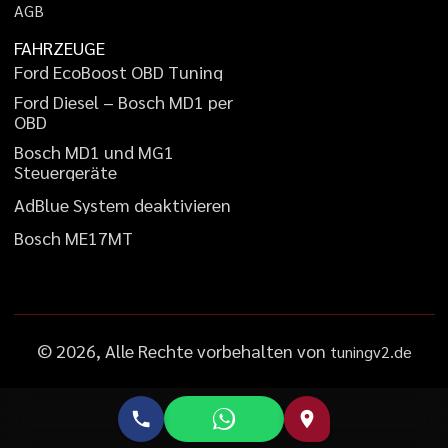
A
G
B
FAHRZEUGE
F
o
r
d
E
c
o
B
o
o
s
t
O
B
D
T
u
n
i
n
g
F
o
r
d
D
i
e
s
e
l
–
B
o
s
c
h
M
D
1
p
e
r
O
B
D
B
o
s
c
h
M
D
1
u
n
d
M
G
1
S
t
e
u
e
r
g
e
r
ä
t
e
A
d
B
l
u
e
S
y
s
t
e
m
d
e
a
k
t
i
v
i
e
r
e
n
B
o
s
c
h
M
E
1
7
M
T
©
2026
, Alle Rechte vorbehalten von
tuningv2.de