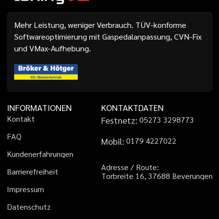
Mehr Leistung, weniger Verbrauch. TÜV-konforme
Softwareoptimierung mit Gaspedalanpassung, CVN-Fix
und VMax-Aufhebung.
INFORMATIONEN
KONTAKTDATEN
K
o
n
t
a
k
t
Festnetz:
0
5
2
7
3
3
2
9
8
7
7
3
F
A
Q
Mobil:
0
1
7
9
4
2
2
7
0
2
2
K
u
n
d
e
n
e
r
f
a
h
r
u
n
g
e
n
A
d
r
e
s
s
e
/
R
o
u
t
e
:
B
a
r
r
i
e
r
e
f
r
e
i
h
e
i
t
T
o
r
b
r
e
i
t
e
1
6
,
3
7
6
8
8
B
e
v
e
r
u
n
g
e
n
I
m
p
r
e
s
s
u
m
D
a
t
e
n
s
c
h
u
t
z