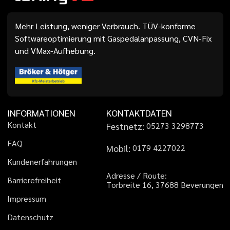
Mehr Leistung, weniger Verbrauch. TÜV-konforme
Softwareoptimierung mit Gaspedalanpassung, CVN-Fix
und VMax-Aufhebung.
INFORMATIONEN
KONTAKTDATEN
K
o
n
t
a
k
t
Festnetz:
0
5
2
7
3
3
2
9
8
7
7
3
F
A
Q
Mobil:
0
1
7
9
4
2
2
7
0
2
2
K
u
n
d
e
n
e
r
f
a
h
r
u
n
g
e
n
A
d
r
e
s
s
e
/
R
o
u
t
e
:
B
a
r
r
i
e
r
e
f
r
e
i
h
e
i
t
T
o
r
b
r
e
i
t
e
1
6
,
3
7
6
8
8
B
e
v
e
r
u
n
g
e
n
I
m
p
r
e
s
s
u
m
D
a
t
e
n
s
c
h
u
t
z