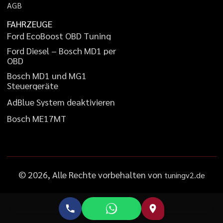
A
G
B
FAHRZEUGE
F
o
r
d
E
c
o
B
o
o
s
t
O
B
D
T
u
n
i
n
g
F
o
r
d
D
i
e
s
e
l
–
B
o
s
c
h
M
D
1
p
e
r
O
B
D
B
o
s
c
h
M
D
1
u
n
d
M
G
1
S
t
e
u
e
r
g
e
r
ä
t
e
A
d
B
l
u
e
S
y
s
t
e
m
d
e
a
k
t
i
v
i
e
r
e
n
B
o
s
c
h
M
E
1
7
M
T
©
2026
, Alle Rechte vorbehalten von
tuningv2.de