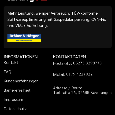
Mehr Leistung, weniger Verbrauch. TÜV-konforme
Softwareoptimierung mit Gaspedalanpassung, CVN-Fix
und VMax-Aufhebung.
INFORMATIONEN
KONTAKTDATEN
K
o
n
t
a
k
t
Festnetz:
0
5
2
7
3
3
2
9
8
7
7
3
F
A
Q
Mobil:
0
1
7
9
4
2
2
7
0
2
2
K
u
n
d
e
n
e
r
f
a
h
r
u
n
g
e
n
A
d
r
e
s
s
e
/
R
o
u
t
e
:
B
a
r
r
i
e
r
e
f
r
e
i
h
e
i
t
T
o
r
b
r
e
i
t
e
1
6
,
3
7
6
8
8
B
e
v
e
r
u
n
g
e
n
I
m
p
r
e
s
s
u
m
D
a
t
e
n
s
c
h
u
t
z