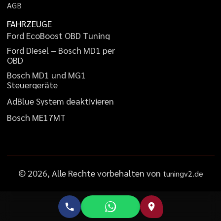
A
G
B
FAHRZEUGE
F
o
r
d
E
c
o
B
o
o
s
t
O
B
D
T
u
n
i
n
g
F
o
r
d
D
i
e
s
e
l
–
B
o
s
c
h
M
D
1
p
e
r
O
B
D
B
o
s
c
h
M
D
1
u
n
d
M
G
1
S
t
e
u
e
r
g
e
r
ä
t
e
A
d
B
l
u
e
S
y
s
t
e
m
d
e
a
k
t
i
v
i
e
r
e
n
B
o
s
c
h
M
E
1
7
M
T
©
2026
, Alle Rechte vorbehalten von
tuningv2.de