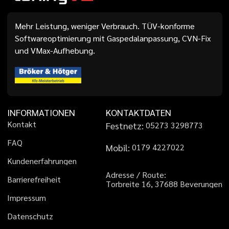
Mehr Leistung, weniger Verbrauch. TÜV-konforme
Softwareoptimierung mit Gaspedalanpassung, CVN-Fix
und VMax-Aufhebung.
INFORMATIONEN
KONTAKTDATEN
K
o
n
t
a
k
t
Festnetz:
0
5
2
7
3
3
2
9
8
7
7
3
F
A
Q
Mobil:
0
1
7
9
4
2
2
7
0
2
2
K
u
n
d
e
n
e
r
f
a
h
r
u
n
g
e
n
A
d
r
e
s
s
e
/
R
o
u
t
e
:
B
a
r
r
i
e
r
e
f
r
e
i
h
e
i
t
T
o
r
b
r
e
i
t
e
1
6
,
3
7
6
8
8
B
e
v
e
r
u
n
g
e
n
I
m
p
r
e
s
s
u
m
D
a
t
e
n
s
c
h
u
t
z