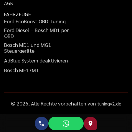
A
G
B
FAHRZEUGE
F
o
r
d
E
c
o
B
o
o
s
t
O
B
D
T
u
n
i
n
g
F
o
r
d
D
i
e
s
e
l
–
B
o
s
c
h
M
D
1
p
e
r
O
B
D
B
o
s
c
h
M
D
1
u
n
d
M
G
1
S
t
e
u
e
r
g
e
r
ä
t
e
A
d
B
l
u
e
S
y
s
t
e
m
d
e
a
k
t
i
v
i
e
r
e
n
B
o
s
c
h
M
E
1
7
M
T
©
2026
, Alle Rechte vorbehalten von
tuningv2.de