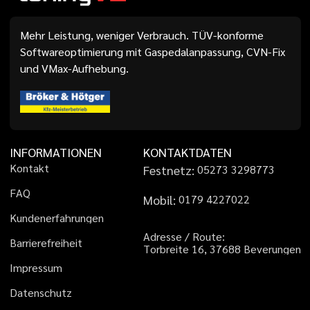
Mehr Leistung, weniger Verbrauch. TÜV-konforme
Softwareoptimierung mit Gaspedalanpassung, CVN-Fix
und VMax-Aufhebung.
INFORMATIONEN
KONTAKTDATEN
K
o
n
t
a
k
t
Festnetz:
0
5
2
7
3
3
2
9
8
7
7
3
F
A
Q
Mobil:
0
1
7
9
4
2
2
7
0
2
2
K
u
n
d
e
n
e
r
f
a
h
r
u
n
g
e
n
A
d
r
e
s
s
e
/
R
o
u
t
e
:
B
a
r
r
i
e
r
e
f
r
e
i
h
e
i
t
T
o
r
b
r
e
i
t
e
1
6
,
3
7
6
8
8
B
e
v
e
r
u
n
g
e
n
I
m
p
r
e
s
s
u
m
D
a
t
e
n
s
c
h
u
t
z