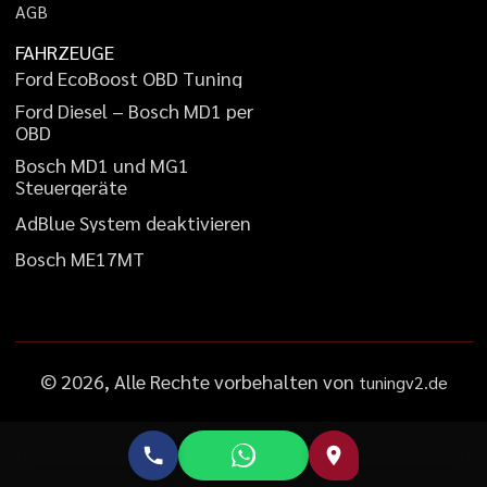
A
G
B
FAHRZEUGE
F
o
r
d
E
c
o
B
o
o
s
t
O
B
D
T
u
n
i
n
g
F
o
r
d
D
i
e
s
e
l
–
B
o
s
c
h
M
D
1
p
e
r
O
B
D
B
o
s
c
h
M
D
1
u
n
d
M
G
1
S
t
e
u
e
r
g
e
r
ä
t
e
A
d
B
l
u
e
S
y
s
t
e
m
d
e
a
k
t
i
v
i
e
r
e
n
B
o
s
c
h
M
E
1
7
M
T
©
2026
, Alle Rechte vorbehalten von
tuningv2.de