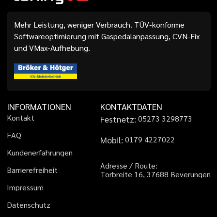
Mehr Leistung, weniger Verbrauch. TÜV-konforme
Softwareoptimierung mit Gaspedalanpassung, CVN-Fix
und VMax-Aufhebung.
INFORMATIONEN
KONTAKTDATEN
K
o
n
t
a
k
t
Festnetz:
0
5
2
7
3
3
2
9
8
7
7
3
F
A
Q
Mobil:
0
1
7
9
4
2
2
7
0
2
2
K
u
n
d
e
n
e
r
f
a
h
r
u
n
g
e
n
A
d
r
e
s
s
e
/
R
o
u
t
e
:
B
a
r
r
i
e
r
e
f
r
e
i
h
e
i
t
T
o
r
b
r
e
i
t
e
1
6
,
3
7
6
8
8
B
e
v
e
r
u
n
g
e
n
I
m
p
r
e
s
s
u
m
D
a
t
e
n
s
c
h
u
t
z