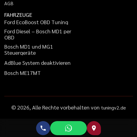
A
G
B
FAHRZEUGE
F
o
r
d
E
c
o
B
o
o
s
t
O
B
D
T
u
n
i
n
g
F
o
r
d
D
i
e
s
e
l
–
B
o
s
c
h
M
D
1
p
e
r
O
B
D
B
o
s
c
h
M
D
1
u
n
d
M
G
1
S
t
e
u
e
r
g
e
r
ä
t
e
A
d
B
l
u
e
S
y
s
t
e
m
d
e
a
k
t
i
v
i
e
r
e
n
B
o
s
c
h
M
E
1
7
M
T
©
2026
, Alle Rechte vorbehalten von
tuningv2.de