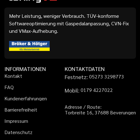
Mehr Leistung, weniger Verbrauch. TÜV-konforme
Softwareoptimierung mit Gaspedalanpassung, CVN-Fix
und VMax-Aufhebung.
INFORMATIONEN
KONTAKTDATEN
K
o
n
t
a
k
t
Festnetz:
0
5
2
7
3
3
2
9
8
7
7
3
F
A
Q
Mobil:
0
1
7
9
4
2
2
7
0
2
2
K
u
n
d
e
n
e
r
f
a
h
r
u
n
g
e
n
A
d
r
e
s
s
e
/
R
o
u
t
e
:
B
a
r
r
i
e
r
e
f
r
e
i
h
e
i
t
T
o
r
b
r
e
i
t
e
1
6
,
3
7
6
8
8
B
e
v
e
r
u
n
g
e
n
I
m
p
r
e
s
s
u
m
D
a
t
e
n
s
c
h
u
t
z