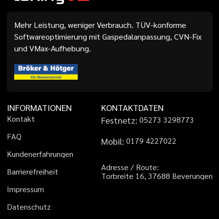
Mehr Leistung, weniger Verbrauch. TÜV-konforme
Softwareoptimierung mit Gaspedalanpassung, CVN-Fix
und VMax-Aufhebung.
INFORMATIONEN
KONTAKTDATEN
K
o
n
t
a
k
t
Festnetz:
0
5
2
7
3
3
2
9
8
7
7
3
F
A
Q
Mobil:
0
1
7
9
4
2
2
7
0
2
2
K
u
n
d
e
n
e
r
f
a
h
r
u
n
g
e
n
A
d
r
e
s
s
e
/
R
o
u
t
e
:
B
a
r
r
i
e
r
e
f
r
e
i
h
e
i
t
T
o
r
b
r
e
i
t
e
1
6
,
3
7
6
8
8
B
e
v
e
r
u
n
g
e
n
I
m
p
r
e
s
s
u
m
D
a
t
e
n
s
c
h
u
t
z