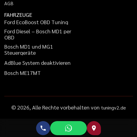
A
G
B
FAHRZEUGE
F
o
r
d
E
c
o
B
o
o
s
t
O
B
D
T
u
n
i
n
g
F
o
r
d
D
i
e
s
e
l
–
B
o
s
c
h
M
D
1
p
e
r
O
B
D
B
o
s
c
h
M
D
1
u
n
d
M
G
1
S
t
e
u
e
r
g
e
r
ä
t
e
A
d
B
l
u
e
S
y
s
t
e
m
d
e
a
k
t
i
v
i
e
r
e
n
B
o
s
c
h
M
E
1
7
M
T
©
2026
, Alle Rechte vorbehalten von
tuningv2.de